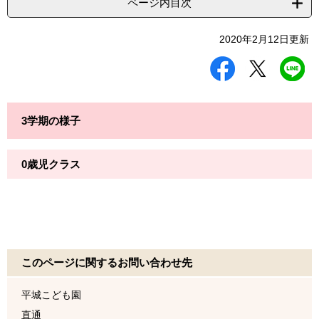
ページ内目次
2020年2月12日更新
シ
ツ
L
ェ
イ
I
ア
ー
N
す
ト
E
る
す
で
3学期の様子
る
送
る
0歳児クラス
このページに関するお問い合わせ先
平城こども園
直通