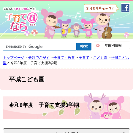
ペ
メ
ー
ニ
ジ
ュ
の
ー
先
を
頭
飛
で
ば
G
す
し
o
。
て
o
トップページ
>
分類でさがす
>
子育て・教育
>
子育て
>
こども園
>
平城こども
g
本
l
園
>
令和8年度 子育て支援3学期
文
e
へ
カ
ス
平城こども園
タ
ム
検
索
本
文
令和8年度 子育て支援3学期