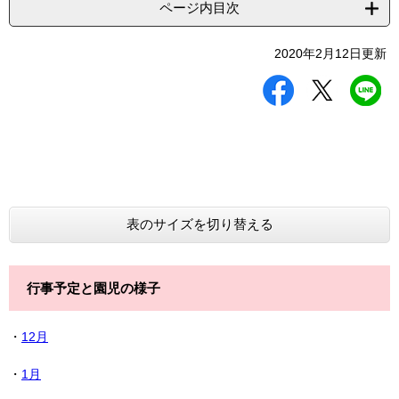
ページ内目次
2020年2月12日更新
シ
ツ
L
ェ
イ
I
ア
ー
N
す
ト
E
る
す
で
る
送
る
表のサイズを切り替える
行事予定と園児の様子
・
12月
・
1月