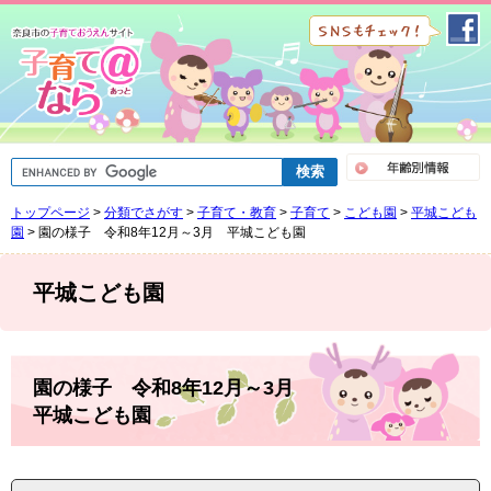
ペ
メ
ー
ニ
ジ
ュ
の
ー
先
を
頭
飛
で
ば
G
す
し
o
。
て
o
トップページ
>
分類でさがす
>
子育て・教育
>
子育て
>
こども園
>
平城こども
g
本
l
園
>
園の様子 令和8年12月～3月 平城こども園
文
e
へ
カ
ス
平城こども園
タ
ム
検
索
本
文
園の様子 令和8年12月～3月
平城こども園