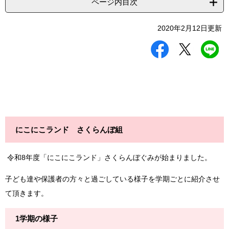
ページ内目次
2020年2月12日更新
シ
ツ
L
ェ
イ
I
ア
ー
N
す
ト
E
る
す
で
る
送
る
にこにこランド さくらんぼ組
令和8年度「にこにこランド」さくらんぼぐみが始まりました。
子ども達や保護者の方々と過ごしている様子を学期ごとに紹介させ
て頂きます。
1学期の様子