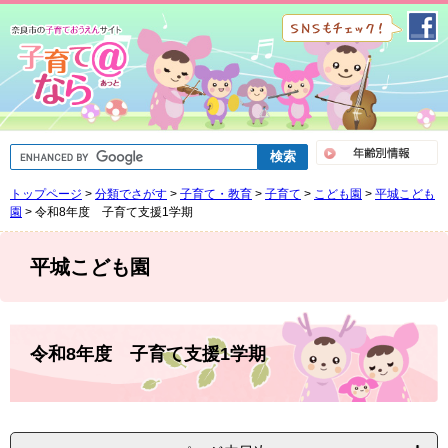
ペ
メ
ー
ニ
ジ
ュ
の
ー
先
を
頭
飛
で
ば
G
す
し
o
。
て
o
トップページ
>
分類でさがす
>
子育て・教育
>
子育て
>
こども園
>
平城こども
g
本
l
園
>
令和8年度 子育て支援1学期
文
e
へ
カ
ス
平城こども園
タ
ム
検
索
本
文
令和8年度 子育て支援1学期