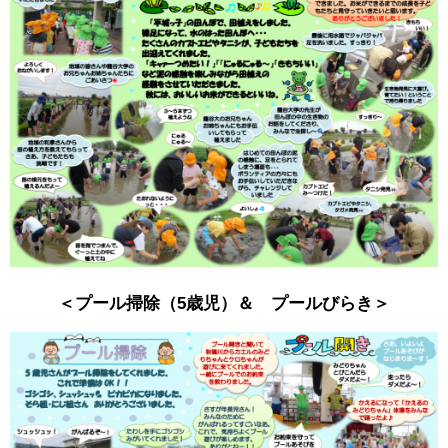
＜プール掃除（5歳児）＆ プールびらき＞