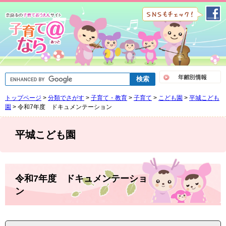
ペ
メ
ー
ニ
ジ
ュ
の
ー
先
を
頭
飛
で
ば
G
す
し
o
。
て
o
トップページ
>
分類でさがす
>
子育て・教育
>
子育て
>
こども園
>
平城こども
g
本
l
園
>
令和7年度 ドキュメンテーション
文
e
へ
カ
ス
平城こども園
タ
ム
検
索
本
文
令和7年度 ドキュメンテーショ
ン