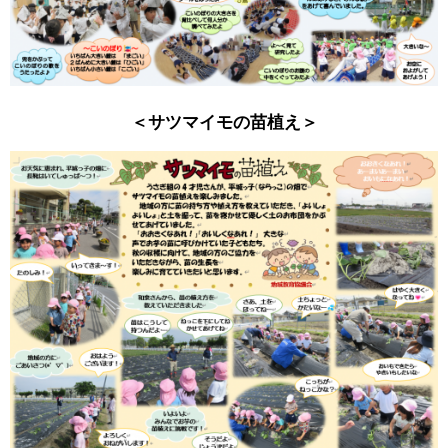
＜サツマイモの苗植え＞