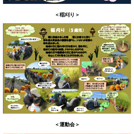
＜稲刈り＞
＜運動会＞