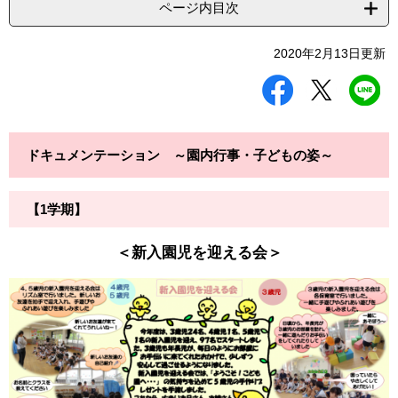
ページ内目次
2020年2月13日更新
シ
ツ
L
ェ
イ
I
ア
ー
N
す
ト
E
る
す
で
ドキュメンテーション ～園内行事・子どもの姿～
る
送
る
【1学期】
＜新入園児を迎える会＞