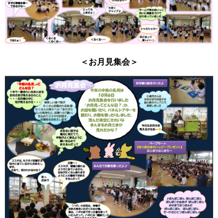
＜お月見集会＞