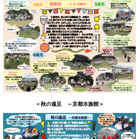
＜秋の遠足 ～京都水族館＞