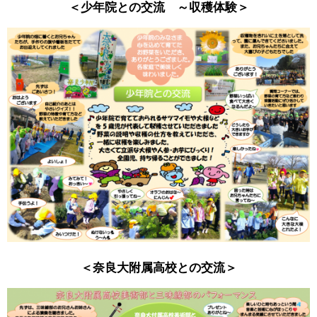
＜少年院との交流 ～収穫体験＞
＜奈良大附属高校との交流＞