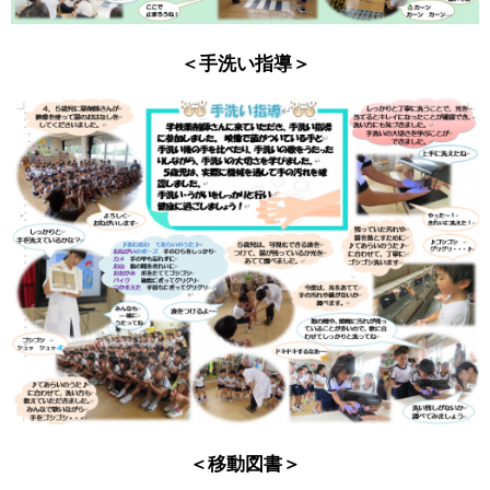
＜手洗い指導＞
＜移動図書＞