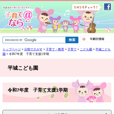
ペ
メ
ー
ニ
ジ
ュ
の
ー
先
を
頭
飛
で
ば
G
す
し
o
。
て
o
トップページ
>
分類でさがす
>
子育て・教育
>
子育て
>
こども園
>
平城こども
g
本
l
園
>
令和7年度 子育て支援1学期
文
e
へ
カ
ス
平城こども園
タ
ム
検
索
本
文
令和7年度 子育て支援1学期