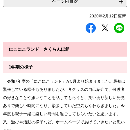
ページ内目次
2020年2月12日更新
シ
ツ
L
ェ
イ
I
ア
ー
N
す
ト
E
る
す
で
にこにこランド さくらんぼ組
る
送
る
1学期の様子
令和7年度の「にこにこランド」が5月より始まりました。最初は
緊張している様子もありましたが、各クラスの自己紹介で、保護者
の好きなことや嫌いなことを話してもらうと、笑いあり新しい発見
ありで楽しい時間になり、緊張していた空気もやわらぎました。今
年度も親子一緒に楽しい時間を過ごしてもらいたいと思います。
又、遊びや活動の様子など、ホームページであげていきたいと思い