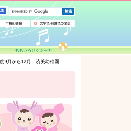
G
標準
o
o
g
l
e
カ
ス
タ
ム
度9月から12月 済美幼稚園
検
索