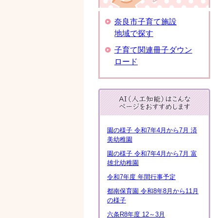
奈良市子育て施設
地域で探す
子育て関連冊子ダウン
ロード
園の様子 令和7年4月から7月 済
美幼稚園
園の様子 令和7年4月から7月 富
雄北幼稚園
令和7年度 年間行事予定
都南保育園 令和8年8月から11月
の様子
六条R8年度 12～3月