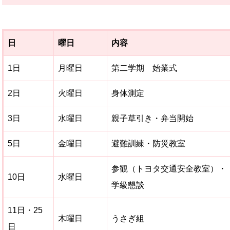
日
曜日
内容
1日
月曜日
第二学期 始業式
2日
火曜日
身体測定
3日
水曜日
親子草引き・弁当開始
5日
金曜日
避難訓練・防災教室
参観（トヨタ交通安全教室）・
10日
水曜日
学級懇談
11日・25
木曜日
うさぎ組
日