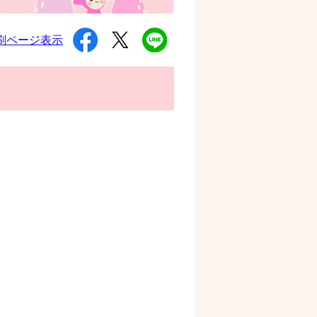
シ
ツ
L
刷ページ表示
ェ
イ
I
ア
ー
N
す
ト
E
る
す
で
る
送
る