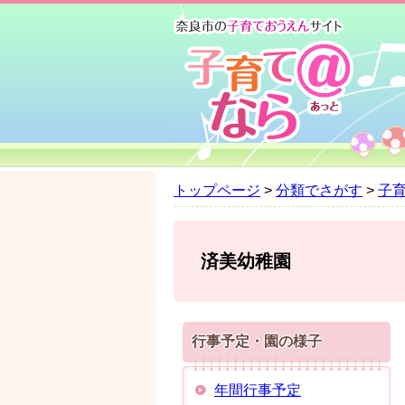
ペ
メ
ー
ニ
ジ
ュ
の
ー
先
を
頭
飛
で
ば
す
し
。
て
トップページ
>
分類でさがす
>
子
本
文
へ
済美幼稚園
行事予定・園の様子
年間行事予定