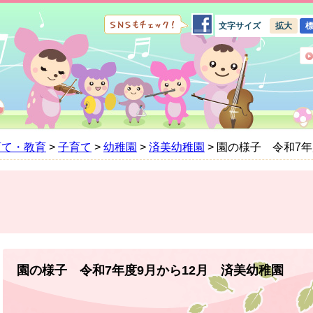
文字サイズ
拡大
育て・教育
>
子育て
>
幼稚園
>
済美幼稚園
>
園の様子 令和7年
本
文
園の様子 令和7年度9月から12月 済美幼稚園