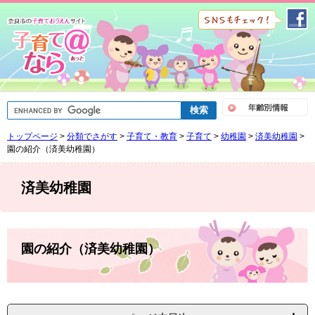
ペ
メ
ー
ニ
ジ
ュ
の
ー
先
を
頭
飛
で
ば
G
す
し
o
。
て
o
トップページ
>
分類でさがす
>
子育て・教育
>
子育て
>
幼稚園
>
済美幼稚園
>
g
本
l
園の紹介（済美幼稚園）
文
e
へ
カ
ス
済美幼稚園
タ
ム
検
索
本
文
園の紹介（済美幼稚園）