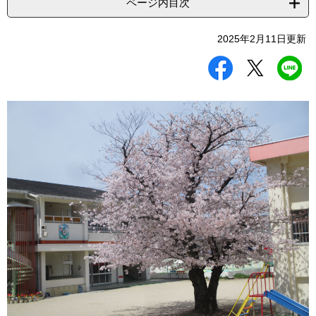
ページ内目次
2025年2月11日更新
シ
ツ
L
ェ
イ
I
ア
ー
N
す
ト
E
る
す
で
る
送
る