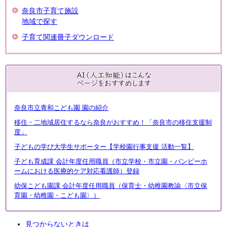
奈良市子育て施設
地域で探す
子育て関連冊子ダウンロード
奈良市立青和こども園 園の紹介
移住・二地域居住するなら奈良がおすすめ！「奈良市の移住支援制
度」
子どもの学び大学生サポーター【学校園行事支援 活動一覧】
子ども育成課 会計年度任用職員（市立学校・市立園・バンビーホ
ームにおける医療的ケア対応看護師）登録
幼保こども園課 会計年度任用職員（保育士・幼稚園教諭〈市立保
育園・幼稚園・こども園〉）
見つからないときは