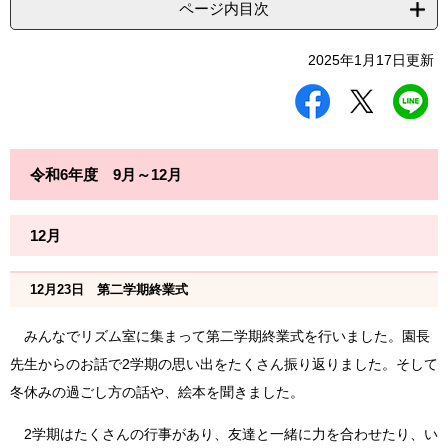
ページ内目次
2025年1月17日更新
シ
ツ
L
ェ
イ
I
ア
ー
N
す
ト
E
る
す
で
令和6年度 9月～12月
る
送
る
12月
12月23日 第二学期終業式
みんなでリズム室に集まって第二学期終業式を行いました。園長
先生からのお話で2学期の思い出をたくさん振り返りました。そして
冬休みの過ごし方の話や、絵本を聞きました。
2学期はたくさんの行事があり、友達と一緒に力を合わせたり、い