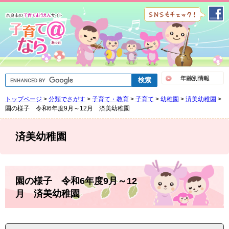
ペ
メ
ー
ニ
ジ
ュ
の
ー
先
を
頭
飛
で
ば
G
す
し
o
。
て
o
トップページ
>
分類でさがす
>
子育て・教育
>
子育て
>
幼稚園
>
済美幼稚園
>
g
本
l
園の様子 令和6年度9月～12月 済美幼稚園
文
e
へ
カ
ス
済美幼稚園
タ
ム
検
索
本
文
園の様子 令和6年度9月～12
月 済美幼稚園