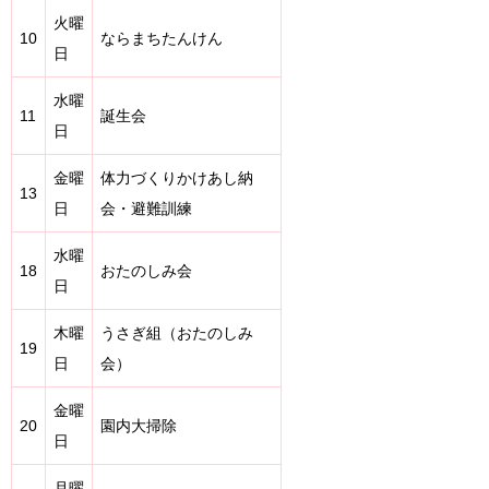
火曜
10
ならまちたんけん
日
水曜
11
誕生会
日
金曜
体力づくりかけあし納
13
日
会・避難訓練
水曜
18
おたのしみ会
日
木曜
うさぎ組（おたのしみ
19
日
会）
金曜
20
園内大掃除
日
月曜