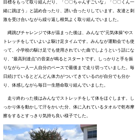
目標をもって取り組んだり、「〇〇ちゃんすごいな」「〇〇くん一
緒に跳ぼう」と認め合ったり、誘い合ったりしています。友達と刺
激を受け合いながら繰り返し根気よく取り組んでいました。
縄跳びチャレンジで体が温まった後は、みんなで”元気体操”やス
トレッチをしていよいよ駆け足タイムです。みんなが運動会でも使
って、小学校の駆け足でも使用されていた曲でしようという話にな
り、”最高到達点”の音楽が鳴るとスタートです。しっかりと手を振
りながら一人一人自分のペースで最後まで走り切っていました。毎
日続けているとどんどん体力がついてきているのが自分でも分か
り、体感しながら毎日一生懸命取り組んでいました。
走り終わった後はみんなでストレッチをして体をほぐします。し
っかり体を動かして汗をかいた分、体に入れているタオルで乾布摩
擦をするとすっきり気持ち良い様子でした。