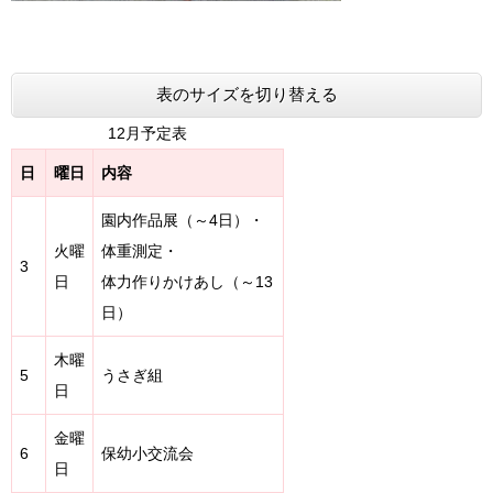
表のサイズを切り替える
12月予定表
日
曜日
内容
園内作品展（～4日）・
火曜
体重測定・
3
日
体力作りかけあし（～13
日）
木曜
5
うさぎ組
日
金曜
6
保幼小交流会
日