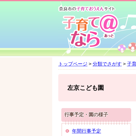
ペ
メ
ー
ニ
ジ
ュ
の
ー
先
を
頭
飛
で
ば
す
し
。
て
トップページ
>
分類でさがす
>
子
本
文
へ
左京こども園
行事予定・園の様子
年間行事予定