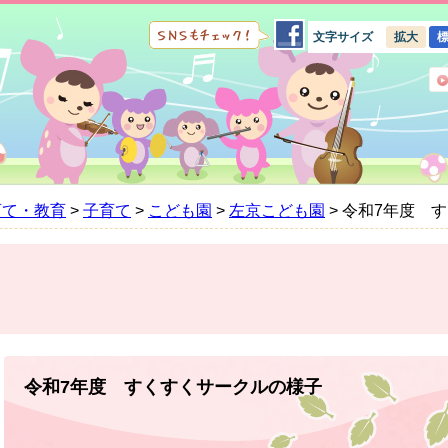
文字サイズ
拡大
育て・教育
>
子育て
>
こども園
>
左京こども園
>
令和7年度 
本
文
令和7年度 すくすくサークルの様子