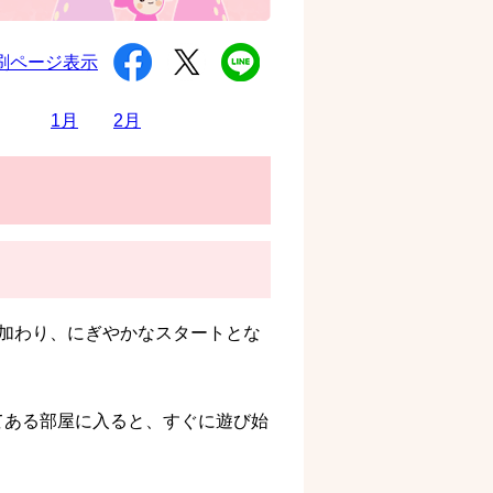
シ
ツ
L
刷ページ表示
ェ
イ
I
ア
ー
N
す
ト
E
1月
2月
る
す
で
る
送
る
加わり、にぎやかなスタートとな
てある部屋に入ると、すぐに遊び始