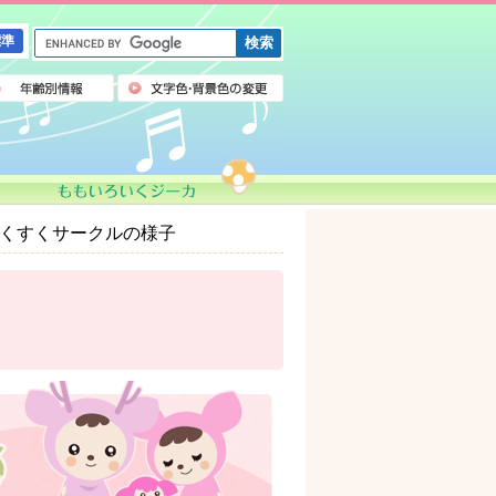
G
標準
o
o
g
l
e
カ
ス
タ
ム
すくすくサークルの様子
検
索