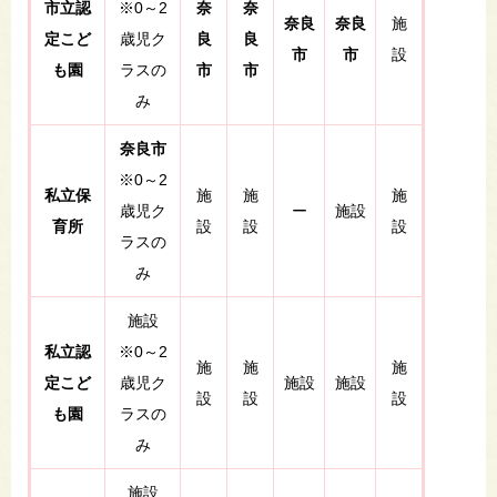
市立認
※0～2
奈
奈
奈良
奈良
施
定こど
歳児ク
良
良
市
市
設
も園
ラスの
市
市
み
奈良市
※0～2
私立保
施
施
施
歳児ク
ー
施設
育所
設
設
設
ラスの
み
施設
私立認
※0～2
施
施
施
定こど
歳児ク
施設
施設
設
設
設
も園
ラスの
み
施設