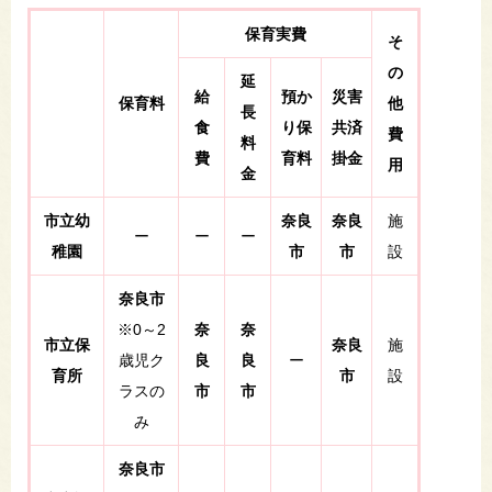
保育実費
そ
の
延
給
預か
災害
保育料
他
長
食
り保
共済
費
料
費
育料
掛金
用
金
市立幼
奈良
奈良
施
ー
ー​
ー​
稚園
市
市
設
奈良市
※0～2
奈
奈
市立保
奈良
施
歳児ク
良
良
ー​
育所
市
設
ラスの
市
市
み
奈良市