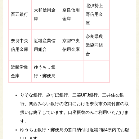
北伊勢上
大和信用金
奈良信用
百五銀行
野信用金
庫
金庫
庫
奈良県農
奈良中央
近畿産業信
京都中央
業協同組
信用金庫
用組合
信用金庫
合
​近畿労働
ゆうちょ銀
金庫
行・郵便局
りそな銀行、みずほ銀行、三菱UFJ銀行、三井住友銀
行、関西みらい銀行の窓口における奈良市の納付書の取
扱いは終了しています。口座振替のみご利用いただけま
す。
ゆうちょ銀行・郵便局の窓口納付は近畿2府4県内でお願
いします。