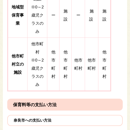
地域型
※0～2
施
施
施
保育事
歳児ク
ー
ー
設
設
設
業
ラスの
み
他市町
村
他
他
他
他市町
※0～2
市
市
他市
他市
市
村立の
歳児ク
町
町
町村
町村
町
施設
ラスの
村
村
村
み
保育料等の支払い方法
奈良市への支払い方法