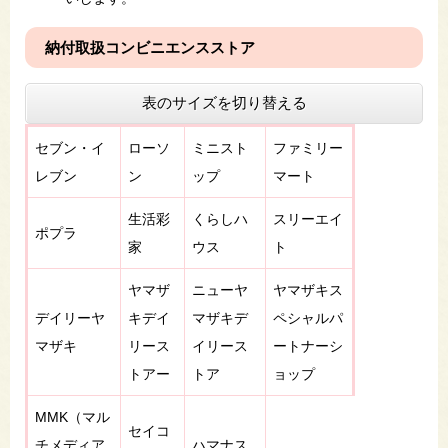
納付取扱コンビニエンスストア
表のサイズを切り替える
セブン・イ
ローソ
ミニスト
ファミリー
レブン
ン
ップ
マート
生活彩
くらしハ
スリーエイ
ポプラ
家
ウス
ト
ヤマザ
ニューヤ
ヤマザキス
デイリーヤ
キデイ
マザキデ
ペシャルパ
マザキ
リース
イリース
ートナーシ
トアー
トア
ョップ
MMK（マル
セイコ
チメディア
ハマナス