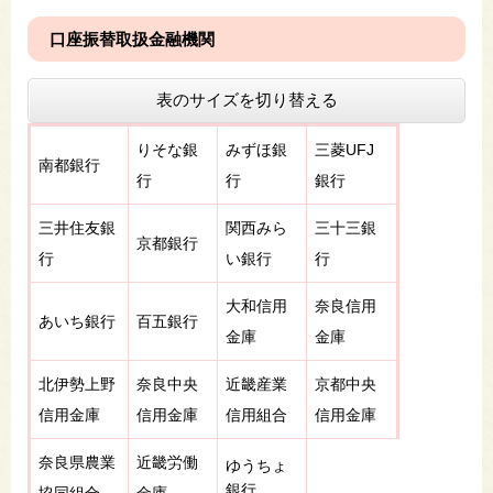
口座振替取扱金融機関
表のサイズを切り替える
りそな銀
みずほ銀
三菱UFJ
南都銀行
行
行
銀行
三井住友銀
関西みら
三十三銀
京都銀行
行
い銀行
行
大和信用
奈良信用
あいち銀行
百五銀行
金庫
金庫
北伊勢上野
奈良中央
近畿産業
京都中央
信用金庫
信用金庫
信用組合
信用金庫
奈良県農業
近畿労働
ゆうちょ
銀行
協同組合
金庫