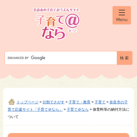
ペ
メ
ー
ニ
ジ
ュ
メ
の
ー
ニ
先
を
ュ
ー
頭
飛
で
ば
す
し
G
。
て
o
本
o
文
g
へ
l
e
カ
ス
タ
トップページ
>
分類でさがす
>
子育て・教育
>
子育て
>
奈良市の子
ム
育て応援サイト「子育て＠なら」
>
子育て＠なら
>
保育料等の納付方法に
検
ついて
索
本