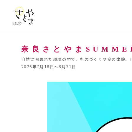
メ
ニ
ュ
ー
を
本
飛
文
ば
奈良さとやまSUMME
し
自然に囲まれた環境の中で、ものづくりや食の体験、
て
2026年7月18日～8月31日
本
文
へ