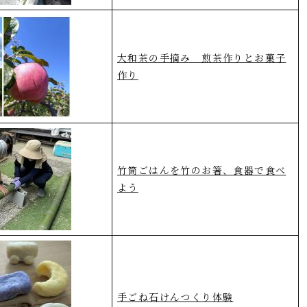
大和茶の手摘み 煎茶作りとお菓子
作り
竹筒ごはんを竹のお箸、食器で食べ
よう
手ごね石けんつくり体験​