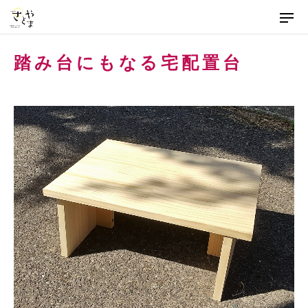
メ
ニ
ュ
本
ー
踏み台にもなる宅配置台
文
を
飛
ば
し
て
本
文
へ