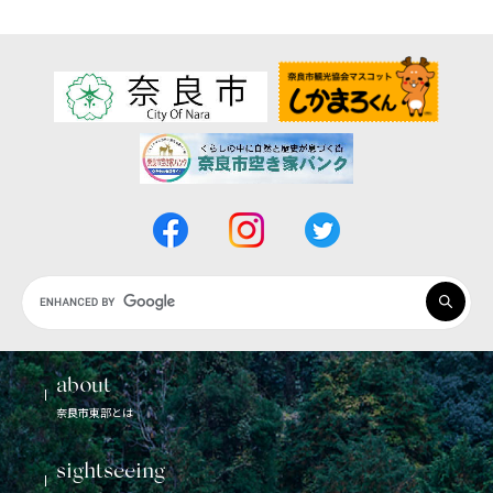
Google
カ
ス
タ
about
ム
奈良市東部とは
検
索
sightseeing