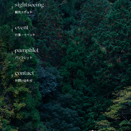
索
sightseeing
観光スポット
event
行事・イベント
pamphlet
パンフレット
contact
お問い合わせ