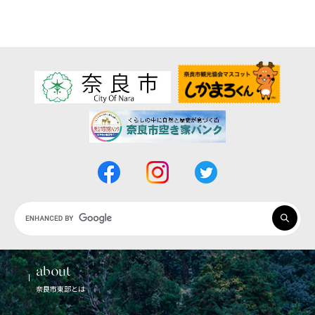
Google
カ
ス
タ
about
ム
奈良市東部とは
検