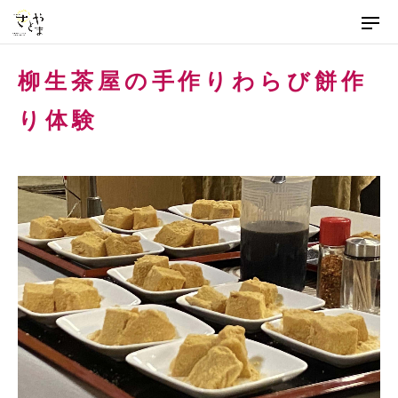
メ
ニ
ュ
本
ー
柳生茶屋の手作りわらび餅作
文
を
り体験
飛
ば
し
て
本
文
へ