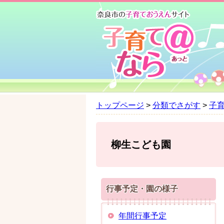
ペ
メ
ー
ニ
ジ
ュ
の
ー
先
を
頭
飛
で
ば
す
し
。
て
トップページ
>
分類でさがす
>
子
本
文
へ
柳生こども園
行事予定・園の様子
年間行事予定