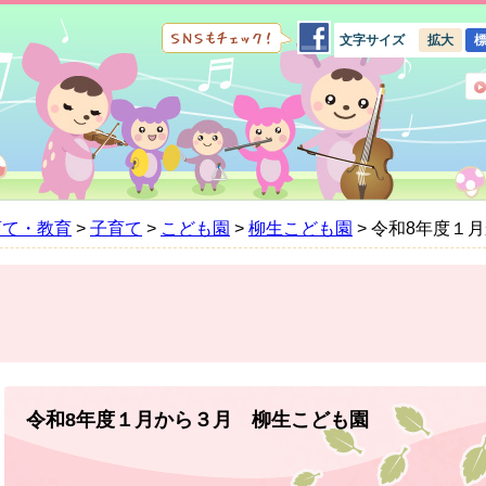
文字サイズ
拡大
育て・教育
>
子育て
>
こども園
>
柳生こども園
>
令和8年度１
本
文
令和8年度１月から３月 柳生こども園