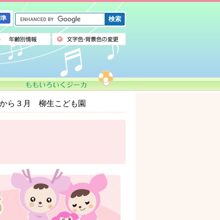
G
標準
o
o
g
l
e
カ
ス
タ
ム
月から３月 柳生こども園
検
索