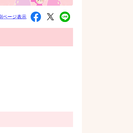
シ
ツ
L
刷ページ表示
ェ
イ
I
ア
ー
N
す
ト
E
る
す
で
る
送
る