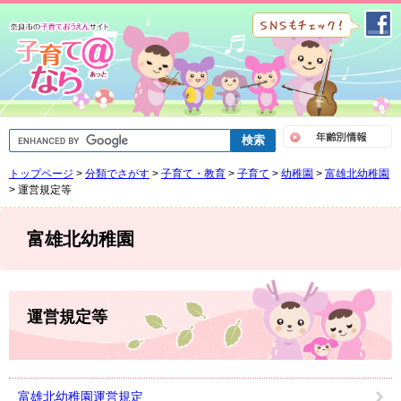
ペ
メ
ー
ニ
ジ
ュ
の
ー
先
を
頭
飛
で
ば
G
す
し
o
。
て
o
トップページ
>
分類でさがす
>
子育て・教育
>
子育て
>
幼稚園
>
富雄北幼稚園
g
本
l
>
運営規定等
文
e
へ
カ
ス
富雄北幼稚園
タ
ム
検
索
本
文
運営規定等
富雄北幼稚園運営規定