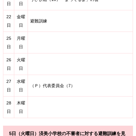
日
日
22
金曜
避難訓練
日
日
25
月曜
日
日
26
火曜
日
日
27
水曜
（Ｐ）代表委員会（7）
日
日
28
木曜
日
日
5日（火曜日）済美小学校の不審者に対する避難訓練を見