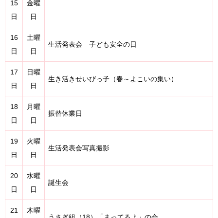
15
金曜
日
日
16
土曜
生活発表会 子ども安全の日
日
日
17
日曜
生き活きせいびっ子（春～よこいの集い）
日
日
18
月曜
振替休業日
日
日
19
火曜
生活発表会写真撮影
日
日
20
水曜
誕生会
日
日
21
木曜
うさぎ組（18）「まってるよ」の会