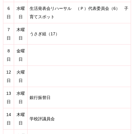
6
水曜
生活発表会リハーサル （Ｐ）代表委員会（6） 子
日
日
育てスポット
7
木曜
うさぎ組（17）
日
日
8
金曜
日
日
12
火曜
日
日
13
水曜
銀行振替日
日
日
14
木曜
学校評議員会
日
日