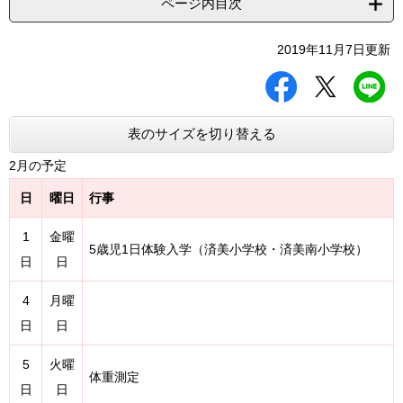
ページ内目次
2019年11月7日更新
シ
ツ
L
ェ
イ
I
ア
ー
N
す
ト
E
表のサイズを切り替える
る
す
で
る
送
2月の予定
る
日
曜日
行事
1
金曜
5歳児1日体験入学（済美小学校・済美南小学校）
日
日
4
月曜
日
日
5
火曜
体重測定
日
日