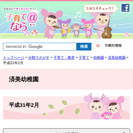
ペ
メ
ー
ニ
ジ
ュ
の
ー
先
を
頭
飛
で
ば
G
す
し
o
。
て
o
トップページ
>
分類でさがす
>
子育て・教育
>
子育て
>
幼稚園
>
済美幼稚園
>
g
本
l
平成31年2月
文
e
へ
カ
ス
済美幼稚園
タ
ム
検
索
本
文
平成31年2月