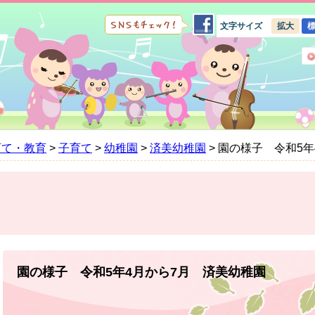
文字サイズ
拡大
育て・教育
>
子育て
>
幼稚園
>
済美幼稚園
>
園の様子 令和5年
本
文
園の様子 令和5年4月から7月 済美幼稚園