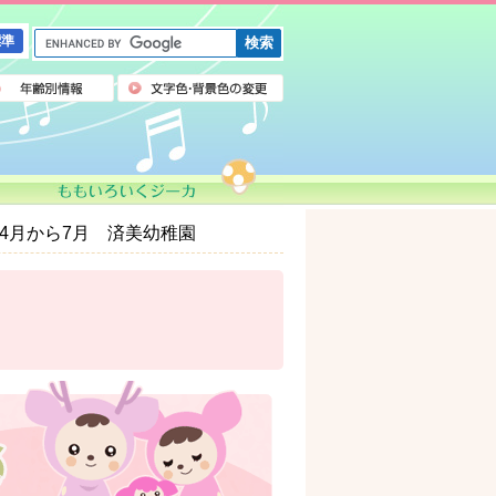
G
標準
o
o
g
l
e
カ
ス
タ
ム
4月から7月 済美幼稚園
検
索