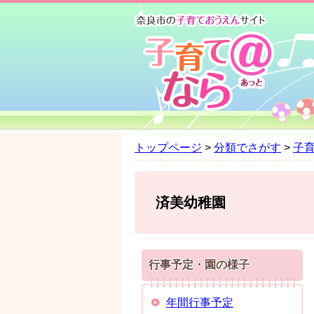
ペ
メ
ー
ニ
ジ
ュ
の
ー
先
を
頭
飛
で
ば
す
し
。
て
トップページ
>
分類でさがす
>
子
本
文
へ
済美幼稚園
行事予定・園の様子
年間行事予定