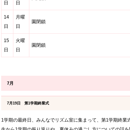
日
日
14
月曜
園閉鎖
日
日
15
火曜
園閉鎖
日
日
7月
7月19日 第1学期終業式
1学期の最終日、みんなでリズム室に集まって、第1学期終業
生から1学期の振り返りや、夏休みの過ごし方についての話を