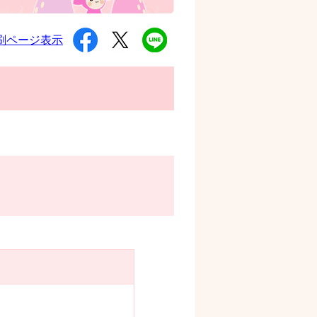
シ
ツ
L
刷ページ表示
ェ
イ
I
ア
ー
N
す
ト
E
る
す
で
る
送
る