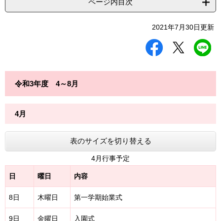
ページ内目次
2021年7月30日更新
シ
ツ
L
ェ
イ
I
ア
ー
N
す
ト
E
る
す
で
令和3年度 4～8月
る
送
る
4月
表のサイズを切り替える
4月行事予定
日
曜日
内容
8日
木曜日
第一学期始業式
9日
金曜日
入園式