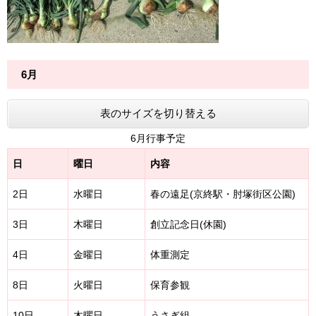
6月
表のサイズを切り替える
6月行事予定
日
曜日
内容
2日
水曜日
春の遠足(京終駅・肘塚街区公園)
3日
木曜日
創立記念日(休園)
4日
金曜日
体重測定
8日
火曜日
保育参観
10日
木曜日
うさぎ組