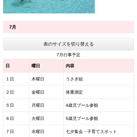
7月
表のサイズを切り替える
7月行事予定
日
曜日
内容
１日
木曜日
うさぎ組
２日
金曜日
体重測定
５日
月曜日
4歳児プール参観
６日
火曜日
5歳児プール参観
７日
水曜日
七夕集会・子育てスポット