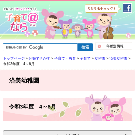
ペ
メ
ー
ニ
ジ
ュ
の
ー
先
を
頭
飛
で
ば
G
す
し
o
。
て
o
トップページ
>
分類でさがす
>
子育て・教育
>
子育て
>
幼稚園
>
済美幼稚園
>
g
本
l
令和3年度 4～8月
文
e
へ
カ
ス
済美幼稚園
タ
ム
検
索
本
文
令和3年度 4～8月