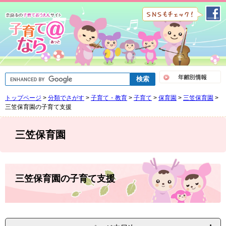
ペ
メ
ー
ニ
ジ
ュ
の
ー
先
を
頭
飛
で
ば
G
す
し
o
。
て
o
トップページ
>
分類でさがす
>
子育て・教育
>
子育て
>
保育園
>
三笠保育園
>
g
本
l
三笠保育園の子育て支援
文
e
へ
カ
ス
三笠保育園
タ
ム
検
索
本
文
三笠保育園の子育て支援