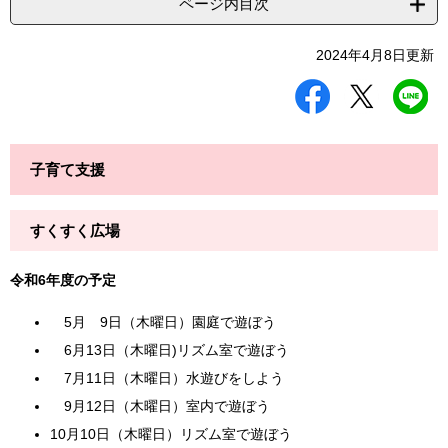
ページ内目次
2024年4月8日更新
シ
ツ
L
ェ
イ
I
ア
ー
N
す
ト
E
る
す
で
子育て支援
る
送
る
すくすく広場
令和6年度の予定
5月 9日（木曜日）園庭で遊ぼう
6月13日（木曜日)リズム室で遊ぼう
7月11日（木曜日）水遊びをしよう
9月12日（木曜日）室内で遊ぼう
10月10日（木曜日）リズム室で遊ぼう