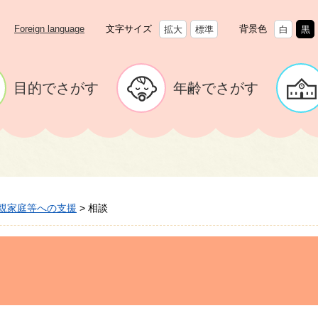
Foreign language
文字サイズ
背景色
拡大
標準
白
黒
目的でさがす
年齢でさがす
親家庭等への支援
>
相談