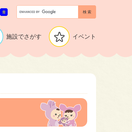
G
青
o
o
g
l
施設でさがす
イベント
e
カ
ス
タ
ム
検
索