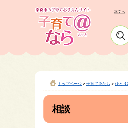
ペ
メ
ー
ニ
本文へ
ジ
ュ
の
ー
先
を
頭
飛
で
ば
す
し
。
て
本
文
トップページ
>
子育て＠なら
>
ひとり
へ
本
文
相談