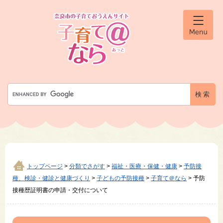
ペ
メ
ー
ニ
ジ
ュ
メ
の
ー
ニ
先
を
ュ
ー
頭
飛
で
ば
す
し
G
。
て
o
本
o
文
g
へ
l
e
カ
ス
タ
トップページ
>
分類でさがす
>
福祉・医療・保健・健康
>
予防接
ム
種、検診・健診と健康づくり
>
子どもの予防接種
>
子育て＠なら
>
予防
検
接種歴証明書の申請・交付について
索
本