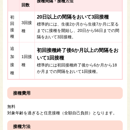
接種間隔・接種方法
回数
20日以上の間隔をおいて3回接種
初
3回接
回
標準的には、生後2か月から生後7か月に至る
接
までに接種を開始し、20日から56日までの間
種
種
隔をおいて3回接種。
追
初回接種終了後6か月以上の間隔をお
加
1回接
いて1回接種
接
種
標準的には初回接種終了後から6か月から18
か月までの間隔をおいて1回接種。
種
接種費用
無料
対象年齢を過ぎると任意接種（全額自己負担）となります。
接種方法