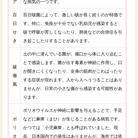
ア
な病気の一つです。
百
百日咳菌によって、激しい咳が長く続くのが特徴で
日
す。特に、免疫が十分でない乳幼児が感染すると、
せ
咳で呼吸が苦しくなったり、肺炎などの合併症を引
き
き起こしたりすることがあります。
土の中に潜んでいる菌が、傷口から体に入り込むこ
とで感染します。菌が出す毒素が神経に作用し、口
破
が開きにくくなったり、全身の筋肉がこわばったり
傷
する症状が現れます。人から人へうつることはあり
風
ませんが、日常の小さな傷から感染する可能性があ
ります。
ポリオウイルスが神経に影響を与えることで、手足
ポ
などに麻痺（まひ）が生じることがある病気です。
リ
かつては「小児麻痺」とも呼ばれていました。現
オ
在、日本国内での発生はありませんが、海外では依