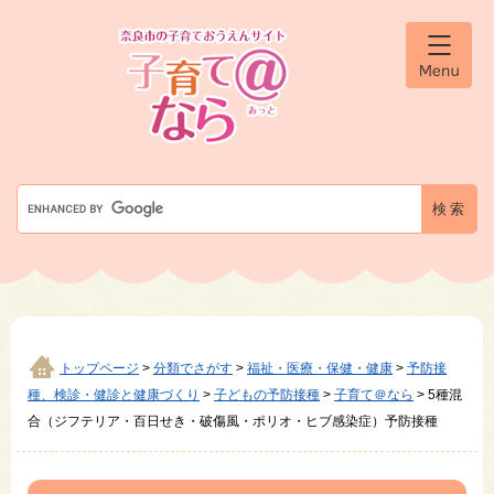
ペ
メ
ー
ニ
ジ
ュ
メ
の
ー
ニ
先
を
ュ
ー
頭
飛
で
ば
す
し
G
。
て
o
本
o
文
g
へ
l
e
カ
ス
タ
トップページ
>
分類でさがす
>
福祉・医療・保健・健康
>
予防接
ム
種、検診・健診と健康づくり
>
子どもの予防接種
>
子育て＠なら
>
5種混
検
合（ジフテリア・百日せき・破傷風・ポリオ・ヒブ感染症）予防接種
索
本