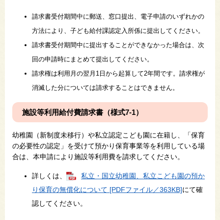
請求書受付期間中に郵送、窓口提出、電子申請のいずれかの
方法により、子ども給付課認定入所係に提出してください。
請求書受付期間中に提出することができなかった場合は、次
回の申請時にまとめて提出してください。
請求権は利用月の翌月1日から起算して2年間です。請求権が
消滅した分については請求することはできません。
施設等利用給付費請求書（様式7-1）
幼稚園（
新制度未移行​
）や私立認定こども園に在籍し、「保育
の必要性の認定」
を受けて預かり保育事業等を利用している場
合は、本申請により施設等利用費を請求してください。
詳しくは、
私立・国立幼稚園、私立こども園の預か
り保育の無償化について [PDFファイル／363KB]
にて確
認してください。