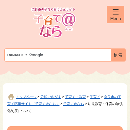
ペ
メ
ー
ニ
ジ
ュ
メ
の
ー
ニ
先
を
ュ
ー
頭
飛
で
ば
す
し
G
。
て
o
本
o
文
g
へ
l
e
カ
ス
タ
トップページ
>
分類でさがす
>
子育て・教育
>
子育て
>
奈良市の子
ム
育て応援サイト「子育て＠なら」
>
子育て＠なら
>
幼児教育・保育の無償
検
化制度について
索
本