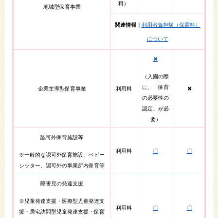
料）
地域型保育事業​
関連情報｜
利用者負担額（保育料）
について
✖
（入園の際
に、「保育
企業主導型保育事業
利用料
✖
の必要性の
認定」が必
要）
認可外保育施設等
利用料
〇
〇
※一般的な認可外保育施設、ベビー
シッター、認可外の事業所内保育等​
障害児の発達支援
※児童発達支援・医療型児童発達支
利用料
〇
〇
援・居宅訪問型児童発達支援・保育