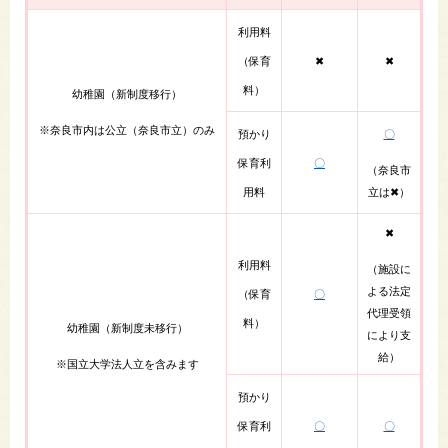
利用料
（保育
✖
✖
料）
幼稚園（新制度移行）
※奈良市内は公立（奈良市立）のみ
預かり
〇
保育利
〇
（奈良市
用料
立は✖）​
✖
利用料​
（施設に
よる法定
（保育
〇
代理受領
料）
幼稚園（新制度未移行）
により支
給）
※国立大学法人立を含みます
預かり
保育利
〇
〇