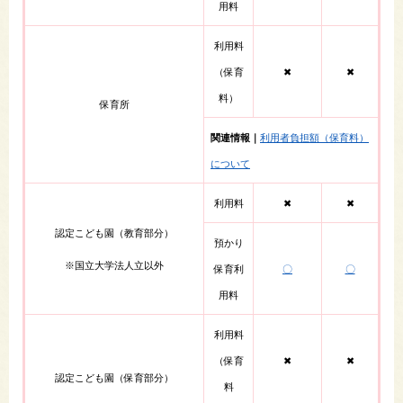
用料​
利用料
（保育
✖
✖
料）
保育所
関連情報｜
利用者負担額（保育料）
について
利用料
✖
✖
認定こども園（教育部分）
預かり
※国立大学法人立以外
保育利
〇
〇
用料
利用料
（保育
✖
✖
認定こども園（保育部分）
料