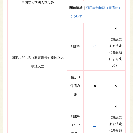
※国立大学法人立以外​
関連情報｜
利用者負担額（保育料）
について
✖
（施設に
よる法定
利用料​
〇
代理受領
認定こども園（教育部分）※国立大
により支
給）​
学法人立
預かり
保育利
✖
✖
用​
✖
利用料​
（施設に
よる法定
（3～5
〇
代理受領