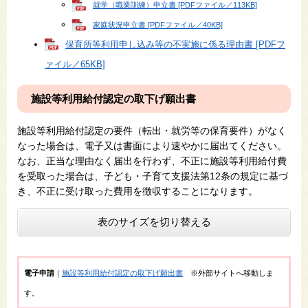
就学（職業訓練）申立書 [PDFファイル／113KB]
家庭状況申立書 [PDFファイル／40KB]
保育所等利用申し込み等の不実施に係る理由書 [PDFフ
ァイル／65KB]
施設等利用給付認定の取下げ願出書
施設等利用給付認定の要件（転出・就労等の保育要件）がなく
なった場合は、電子又は書面により速やかに届出てください。
なお、正当な理由なく届出を行わず、不正に施設等利用給付費
を受取った場合は、子ども・子育て支援法第12条の規定に基づ
き、不正に受け取った費用を徴収することになります。
表のサイズを切り替える
電子申請
｜
施設等利用給付認定の取下げ願出書
※外部サイトへ移動しま
す。