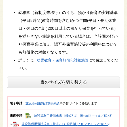
​幼稚園（新制度未移行​​）のうち、預かり保育の実施基準
（平日8時間(教育時間を含む)かつ年間(平日・長期休業
日・休日の合計)200日以上の預かり保育を行っている）
を満たさない施設を利用している場合は、当該園の預か
り保育事業に加え、認可外保育施設等の利用料について
も無償化の対象となります。
詳しくは、
幼児教育・保育無償化対象施設
にて確認してくだ
さい。
表のサイズを切り替える
電子申請
｜
施設等利用費請求手続き
※外部サイトに移動します
書面申請
｜
施設等利用費請求書（様式7-1） [Excelファイル／52KB]
※
施設等利用費請求書（様式7-1）記載例 [PDFファイル／601KB]