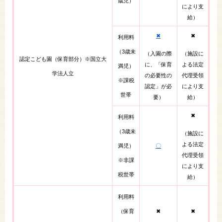
歳児）
により支
給）​
✖
✖
​利用料​
（3歳未
（入園の際
（施設に
認定こども園（保育部分）​※国立大
に、「保育
よる法定
満児）
学法人立​
の必要性の
代理受領
※課税
認定」が必
により支
世帯​
要）
給）​
✖
利用料​
（3歳未
（施設に
よる法定
満児）
〇
代理受領
※非課
により支
税世帯​
給）​
利用料
（保育
✖
✖