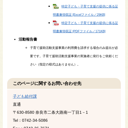
特定子ども・子育て支援の提供に係る証
明書兼領収証 [Excelファイル／29KB]
特定子ども・子育て支援の提供に係る証
明書兼領収証 [PDFファイル／171KB]
活動報告書
子育て援助活動支援事業の利用費を請求する場合のみ提出が必
要です。子育て援助活動支援事業​の実施者に発行をご依頼くだ
さい（指定の様式はありません）。
このページに関するお問い合わせ先
子ども給付課
直通
〒630-8580
奈良市二条大路南一丁目1－1
Tel：0742-34-5086