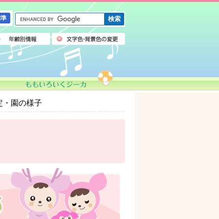
G
標準
o
o
g
l
e
カ
ス
タ
ム
定・園の様子
検
索