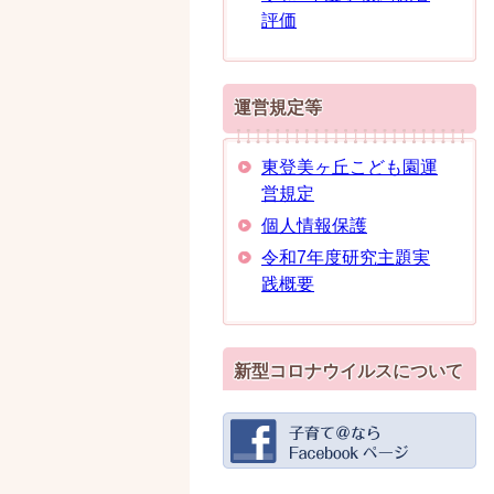
評価
運営規定等
東登美ヶ丘こども園運
営規定
個人情報保護
令和7年度研究主題実
践概要
新型コロナウイルスについて