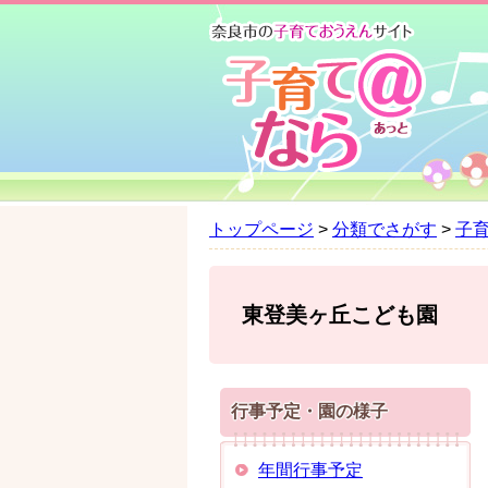
ペ
メ
ー
ニ
ジ
ュ
の
ー
先
を
頭
飛
で
ば
す
し
。
て
トップページ
>
分類でさがす
>
子
本
文
へ
東登美ヶ丘こども園
行事予定・園の様子
年間行事予定