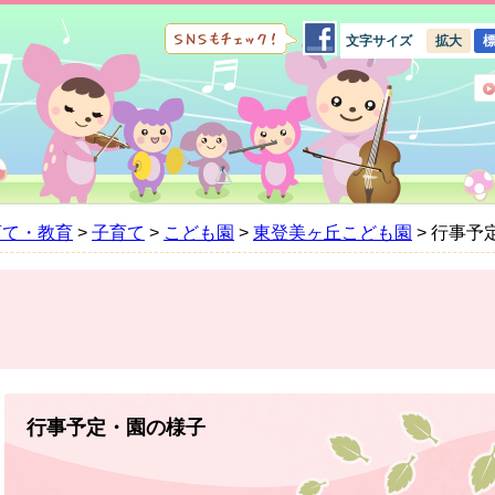
文字サイズ
拡大
育て・教育
>
子育て
>
こども園
>
東登美ヶ丘こども園
>
行事予
本
文
行事予定・園の様子