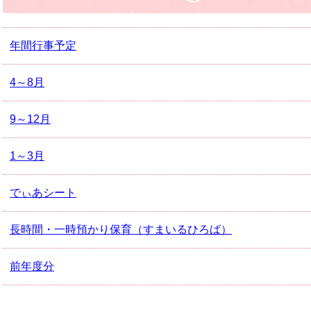
年間行事予定
4～8月
9～12月
1～3月
でぃあシート
長時間・一時預かり保育（すまいるひろば）
前年度分