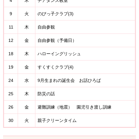
4
木
チアダンス教室
9
火
のびっ子クラブ(3)
11
木
自由参観
12
金
自由参観（予備日）
18
木
ハローイングリッシュ
19
金
すくすくクラブ(4)
24
水
9月生まれの誕生会 お話ひろば
25
木
防災の話
26
金
避難訓練（地震） 園児引き渡し訓練
30
火
親子クリーンタイム