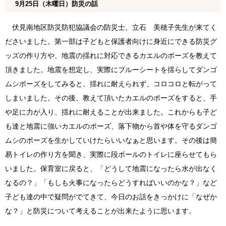
9月25日（木曜日）防災の話
伏見南地区防災防犯協議会の防災士、立石 美穂子先生が来てく
ださいました。第一部は子どもと保護者向けに身近にできる防災グ
ッズの作り方や、地震の揺れに対応できるカエルのポーズを教えて
頂きました。地震を想定し、実際にブルーシートを揺らしてダンゴ
ムシポーズをしてみると、揺れに耐えられず、コロコロと転がって
しまいました。その後、教えて頂いたカエルのポーズをすると、手
や足に力が入り、揺れに耐えることが出来ました。これからも子ど
も達と地震に強いカエルのポーズ、落下物から首や体を守るダンゴ
ムシのポーズを生かしていけたらいいなぁと思います。その後は簡
易トイレの作り方を聞き、実際に段ボールのトイレに座らせてもら
いました。保育室に戻ると、「どうして地震になったら水が出なく
なるの？」「もしも火事になったらどうすればいいのかな？」など
子ども達の中で疑問がでてきて、今日のお話をきっかけに「なぜか
な？」と防災について考えることが出来たように思います。