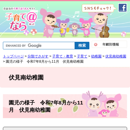
ペ
メ
ー
ニ
ジ
ュ
の
ー
先
を
頭
飛
で
ば
G
す
し
o
。
て
o
トップページ
>
分類でさがす
>
子育て・教育
>
子育て
>
幼稚園
>
伏見南幼稚園
g
本
l
>
園児の様子 令和7年8月から11月 伏見南幼稚園
文
e
へ
カ
ス
伏見南幼稚園
タ
ム
検
索
本
文
園児の様子 令和7年8月から11
月 伏見南幼稚園