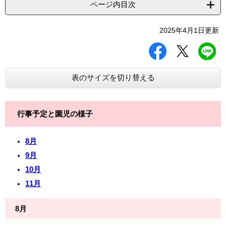
ページ内目次
2025年4月1日更新
シ
ツ
L
ェ
イ
I
ア
ー
N
す
ト
E
表のサイズを切り替える
る
す
で
る
送
る
行事予定と園児の様子
8月
9月
10月
11月
8月