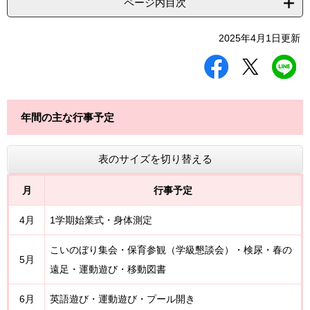
ページ内目次
2025年4月1日更新
シ
ツ
L
ェ
イ
I
ア
ー
N
す
ト
E
る
す
で
年間の主な行事予定
る
送
る
表のサイズを切り替える
月
行事予定
4月
1学期始業式・身体測定
こいのぼり集会・保育参観（学級懇談会）・検尿・春の
5月
遠足・運動遊び・移動図書
6月
英語遊び・運動遊び・プール開き