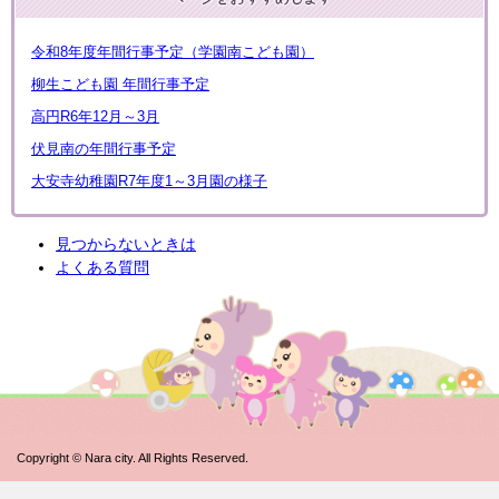
令和8年度年間行事予定（学園南こども園）
柳生こども園 年間行事予定
高円R6年12月～3月
伏見南の年間行事予定
大安寺幼稚園R7年度1～3月園の様子
見つからないときは
よくある質問
Copyright © Nara city. All Rights Reserved.