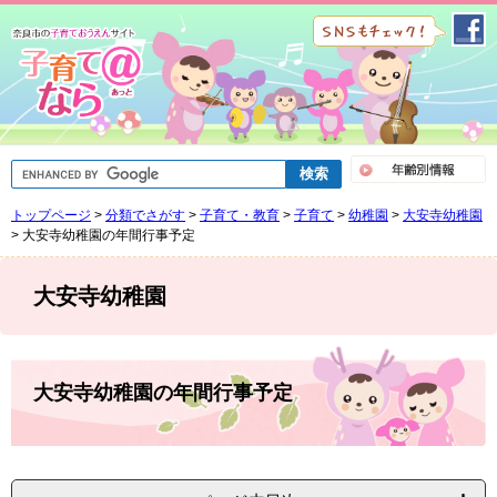
ペ
メ
ー
ニ
ジ
ュ
の
ー
先
を
頭
飛
で
ば
G
す
し
o
。
て
o
トップページ
>
分類でさがす
>
子育て・教育
>
子育て
>
幼稚園
>
大安寺幼稚園
g
本
l
>
大安寺幼稚園の年間行事予定
文
e
へ
カ
ス
大安寺幼稚園
タ
ム
検
索
本
文
大安寺幼稚園の年間行事予定