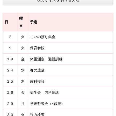
曜
日
予定
日
２
火
こいのぼり集会
９
火
保育参観
１９
金
体重測定 避難訓練
２４
水
春の遠足
２５
木
歯科検診
２６
金
誕生会 内科健診
２９
月
学級懇談会（4歳児）
３０
火
視力検査