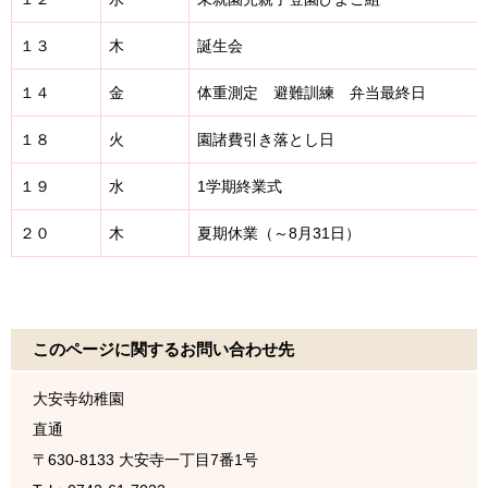
１３
木
誕生会
１４
金
体重測定 避難訓練 弁当最終日
１８
火
園諸費引き落とし日
１９
水
1学期終業式
２０
木
夏期休業（～8月31日）
このページに関するお問い合わせ先
大安寺幼稚園
直通
〒630-8133
大安寺一丁目7番1号