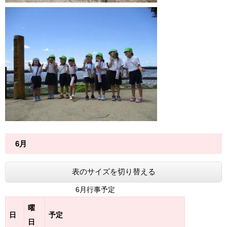
6月
表のサイズを切り替える
6月行事予定
曜
日
予定
日