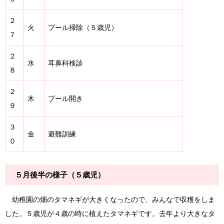
２
火
プール掃除（５歳児）
７
２
水
耳鼻科検診
８
２
木
プール開き
９
３
金
避難訓練
０
５月後半の様子（５歳児）
幼稚園の畑のタマネギが大きくなったので、みんなで収穫をしま
した。５歳児が４歳の時に植えたタマネギです。去年より大きなタ