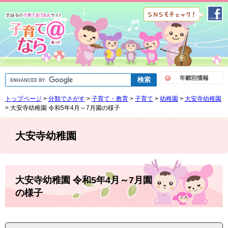
ペ
メ
ー
ニ
ジ
ュ
の
ー
先
を
頭
飛
で
ば
G
す
し
o
。
て
o
トップページ
>
分類でさがす
>
子育て・教育
>
子育て
>
幼稚園
>
大安寺幼稚園
g
本
l
>
大安寺幼稚園 令和5年4月～7月園の様子
文
e
へ
カ
ス
大安寺幼稚園
タ
ム
検
索
本
文
大安寺幼稚園 令和5年4月～7月園
の様子