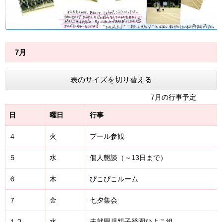
7月
表のサイズを切り替える
7月の行事予定
日
曜日
行事
４
火
プール参観
５
水
個人懇談（～13日まで）
６
木
ぴこぴこルーム
７
金
七夕集会
１２
水
未就園児親子登園ひよこ組