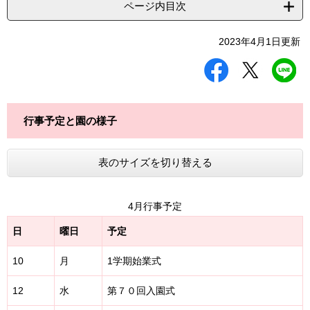
ページ内目次
2023年4月1日更新
シ
ツ
L
ェ
イ
I
ア
ー
N
す
ト
E
る
す
で
行事予定と園の様子
る
送
る
表のサイズを切り替える
4月行事予定
日
曜日
予定
10
月
1学期始業式
12
水
第７０回入園式