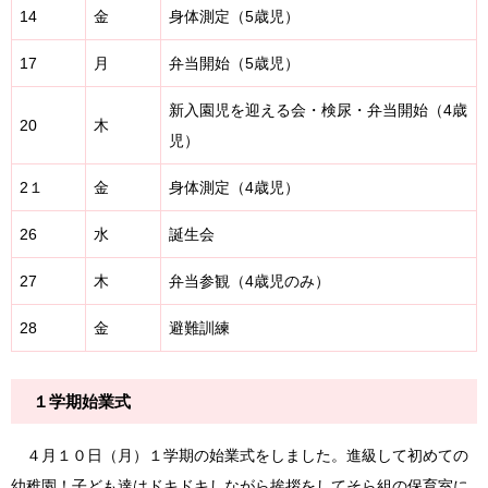
14
金
身体測定（5歳児）
17
月
弁当開始（5歳児）
新入園児を迎える会・検尿・弁当開始（4歳
20
木
児）
2１
金
身体測定（4歳児）
26
水
誕生会
27
木
弁当参観（4歳児のみ）
28
金
避難訓練
１学期始業式
４月１０日（月）１学期の始業式をしました。進級して初めての
幼稚園！子ども達はドキドキしながら挨拶をしてそら組の保育室に