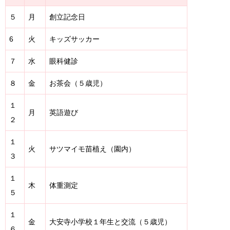
５
月
創立記念日
6
火
キッズサッカー
７
水
眼科健診
８
金
お茶会（５歳児）
１
月
英語遊び
２
１
火
サツマイモ苗植え（園内）
３
１
木
体重測定
５
１
金
大安寺小学校１年生と交流（５歳児）
６