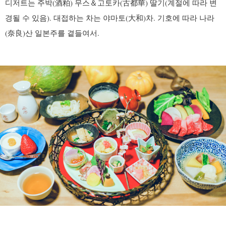
디저트는 주박(酒粕) 무스＆고토카(古都華) 딸기(계절에 따라 변
경될 수 있음). 대접하는 차는 야마토(大和)차. 기호에 따라 나라
(奈良)산 일본주를 곁들여서.