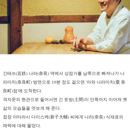
긴테쓰(近鉄) 나라(奈良) 역에서 상점가를 남쪽으로 빠져나가 나
라마치(奈良町) 방면으로 10분 정도 걸으면 '아와 나라마치(粟 奈
良町)점'에 도착한다.
격자문의 현관으로 들어서면 긴 토방(土間)이 안쪽까지 이어져 옛
삶의 모습들을 엿보게 해 준다.
점장 아타라시 다이스케(新子大輔) 씨에게 나라(奈良) 식재료의
매력에 대해 물었다.