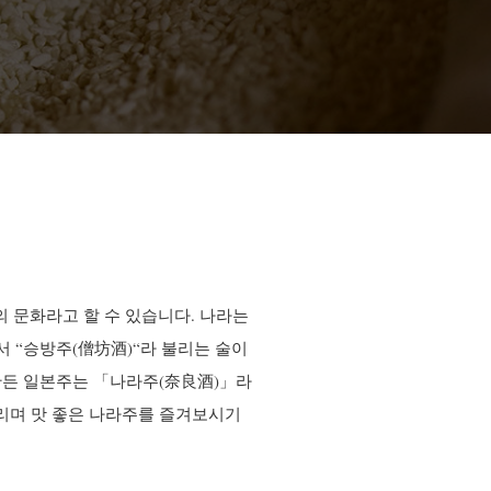
 문화라고 할 수 있습니다. 나라는
서 “승방주
(僧坊酒)
“라 불리는 술이
만든 일본주는 「나라주
(奈良酒)
」라
리며 맛 좋은 나라주를 즐겨보시기