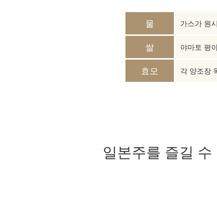
물
가스가 원시
쌀
야마토 평야
효모
각 양조장 
일본주를 즐길 수