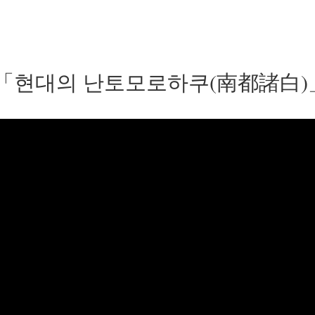
 「현대의 난토모로하쿠
(南都諸白)