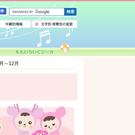
G
標準
o
o
g
l
e
カ
ス
タ
ム
月～12月
検
索