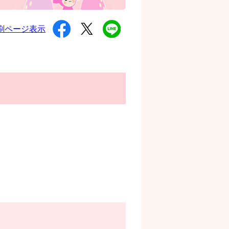
シ
ツ
L
刷ページ表示
ェ
イ
I
ア
ー
N
す
ト
E
る
す
で
る
送
る