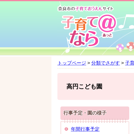
ペ
メ
ー
ニ
ジ
ュ
の
ー
先
を
頭
飛
で
ば
す
し
。
て
トップページ
>
分類でさがす
>
子
本
文
へ
高円こども園
行事予定・園の様子
年間行事予定