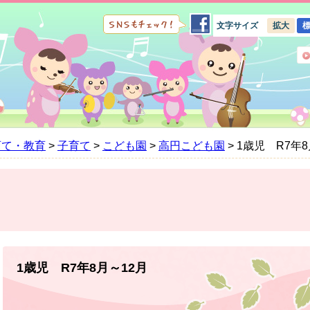
文字サイズ
拡大
育て・教育
>
子育て
>
こども園
>
高円こども園
>
1歳児 R7年8
本
文
1歳児 R7年8月～12月