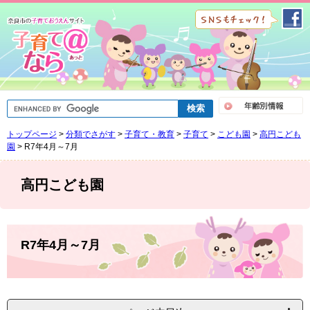
ペ
メ
ー
ニ
ジ
ュ
の
ー
先
を
頭
飛
で
ば
G
す
し
o
。
て
o
トップページ
>
分類でさがす
>
子育て・教育
>
子育て
>
こども園
>
高円こども
g
本
l
園
>
R7年4月～7月
文
e
へ
カ
ス
高円こども園
タ
ム
検
索
本
文
R7年4月～7月