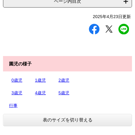
ページ内目次
2025年4月23日更新
シ
ツ
L
ェ
イ
I
ア
ー
N
す
ト
E
る
す
で
る
送
る
園児の様子
0歳児
1歳児
2歳児
3歳児
4歳児
5歳児
行事
表のサイズを切り替える