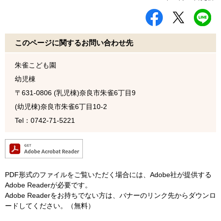
シ
ツ
L
ェ
イ
I
ア
ー
N
す
ト
E
このページに関するお問い合わせ先
る
す
で
る
送
る
朱雀こども園
幼児棟
〒631-0806
(乳児棟)奈良市朱雀6丁目9
(幼児棟)奈良市朱雀6丁目10-2
Tel：0742-71-5221
PDF形式のファイルをご覧いただく場合には、Adobe社が提供する
Adobe Readerが必要です。
Adobe Readerをお持ちでない方は、バナーのリンク先からダウンロ
ードしてください。（無料）