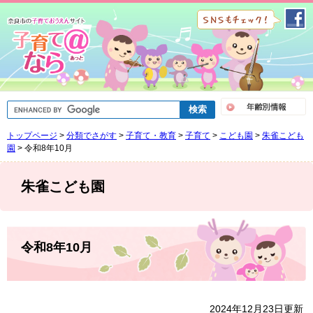
ペ
メ
ー
ニ
ジ
ュ
の
ー
先
を
頭
飛
で
ば
G
す
し
o
。
て
o
トップページ
>
分類でさがす
>
子育て・教育
>
子育て
>
こども園
>
朱雀こども
g
本
l
園
>
令和8年10月
文
e
へ
カ
ス
朱雀こども園
タ
ム
検
索
本
文
令和8年10月
2024年12月23日更新