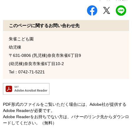
シ
ツ
L
ェ
イ
I
ア
ー
N
す
ト
E
このページに関するお問い合わせ先
る
す
で
る
送
る
朱雀こども園
幼児棟
〒631-0806
(乳児棟)奈良市朱雀6丁目9
(幼児棟)奈良市朱雀6丁目10-2
Tel：0742-71-5221
PDF形式のファイルをご覧いただく場合には、Adobe社が提供する
Adobe Readerが必要です。
Adobe Readerをお持ちでない方は、バナーのリンク先からダウンロ
ードしてください。（無料）