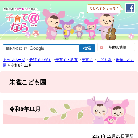
ペ
メ
ー
ニ
ジ
ュ
の
ー
先
を
頭
飛
で
ば
G
す
し
o
。
て
o
トップページ
>
分類でさがす
>
子育て・教育
>
子育て
>
こども園
>
朱雀こども
g
本
l
園
>
令和8年11月
文
e
へ
カ
ス
朱雀こども園
タ
ム
検
索
本
文
令和8年11月
2024年12月23日更新