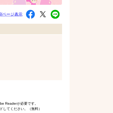
シ
ツ
L
刷ページ表示
ェ
イ
I
ア
ー
N
す
ト
E
る
す
で
る
送
る
 Readerが必要です。
ロードしてください。（無料）