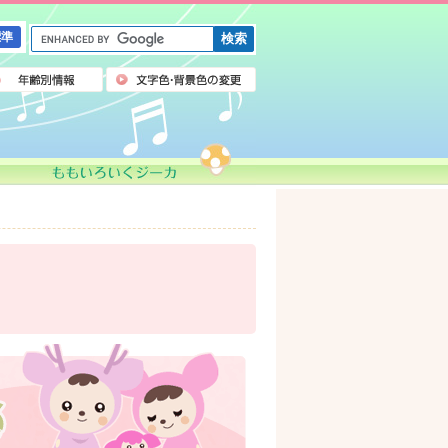
G
標準
o
o
g
l
e
カ
ス
タ
ム
検
索