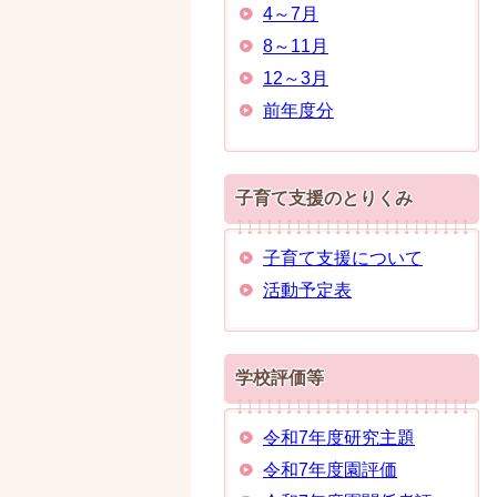
4～7月
8～11月
12～3月
前年度分
子育て支援のとりくみ
子育て支援について
活動予定表
学校評価等
令和7年度研究主題
令和7年度園評価