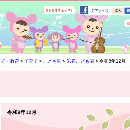
文字サイズ
拡大
育て・教育
>
子育て
>
こども園
>
朱雀こども園
>
令和8年12月
本
文
令和8年12月