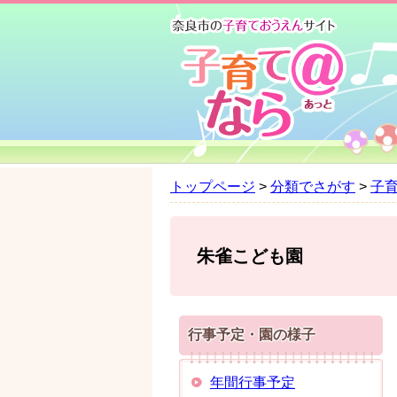
ペ
メ
ー
ニ
ジ
ュ
の
ー
先
を
頭
飛
で
ば
す
し
。
て
トップページ
>
分類でさがす
>
子
本
文
へ
朱雀こども園
行事予定・園の様子
年間行事予定