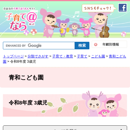
ペ
メ
ー
ニ
ジ
ュ
の
ー
先
を
頭
飛
で
ば
G
す
し
o
。
て
o
トップページ
>
分類でさがす
>
子育て・教育
>
子育て
>
こども園
>
青和こども
g
本
l
園
>
令和8年度 3歳児
文
e
へ
カ
ス
青和こども園
タ
ム
検
索
本
文
令和8年度 3歳児