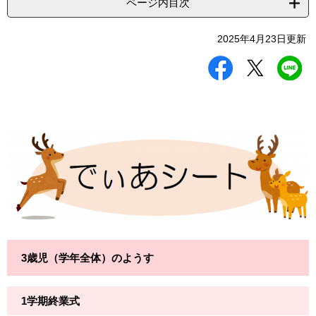
ページ内目次
2025年4月23日更新
シ
ツ
L
ェ
イ
I
ア
ー
N
す
ト
E
る
す
で
る
送
る
3歳児（学年全体）のようす
1学期終業式