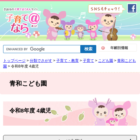
ペ
メ
ー
ニ
ジ
ュ
の
ー
先
を
頭
飛
で
ば
G
す
し
o
。
て
o
トップページ
>
分類でさがす
>
子育て・教育
>
子育て
>
こども園
>
青和こども
g
本
l
園
>
令和8年度 4歳児
文
e
へ
カ
ス
青和こども園
タ
ム
検
索
本
文
令和8年度 4歳児