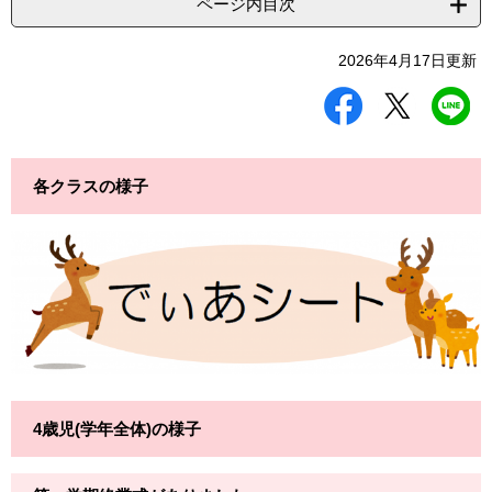
ページ内目次
2026年4月17日更新
シ
ツ
L
ェ
イ
I
ア
ー
N
す
ト
E
る
す
で
各クラスの様子
る
送
る
4歳児(学年全体)の様子