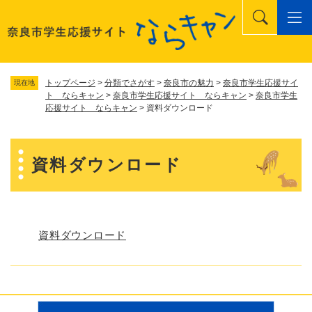
ペ
メニューを飛ばして本文へ
ー
ジ
の
先
頭
トップページ
>
分類でさがす
>
奈良市の魅力
>
奈良市学生応援サイ
現在地
で
ト ならキャン
>
奈良市学生応援サイト ならキャン
>
奈良市学生
応援サイト ならキャン
>
資料ダウンロード
す
。
本
資料ダウンロード
文
資料ダウンロード
リ