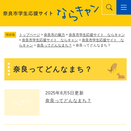
ペ
メニューを飛ばして本文へ
ー
ジ
の
先
頭
トップページ
>
奈良市の魅力
>
奈良市学生応援サイト ならキャン
現在地
で
>
奈良市学生応援サイト ならキャン
>
奈良市学生応援サイト な
らキャン
>
奈良ってどんなまち？
>
奈良ってどんなまち？
す
。
本
奈良ってどんなまち？
文
2025年8月5日更新
奈良ってどんなまち？