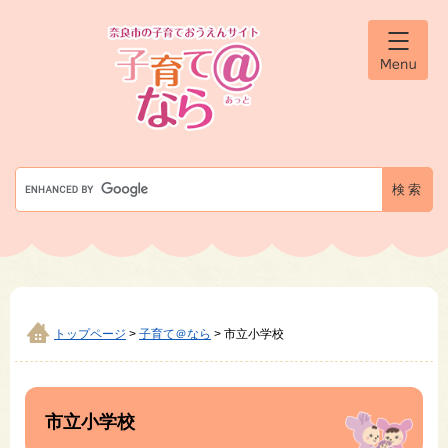
ペ
メ
ー
ニ
ジ
ュ
メ
の
ー
ニ
先
を
ュ
ー
頭
飛
で
ば
す
し
G
。
て
o
本
o
文
g
へ
l
e
カ
ス
タ
トップページ
>
子育て＠なら
>
市立小学校
ム
検
本
索
文
市立小学校