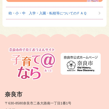
幼・小・中 入学・入園・転校等についてのＦＡＱ
奈良市
〒630-8580
奈良市二条大路南一丁目1番1号