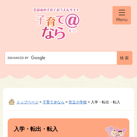
ペ
メ
ー
ニ
ジ
ュ
メ
の
ー
ニ
先
を
ュ
ー
頭
飛
で
ば
す
し
G
。
て
o
本
o
文
g
へ
l
e
カ
ス
タ
トップページ
>
子育て＠なら
>
市立小学校
>
入学・転出・転入
ム
検
本
索
文
入学・転出・転入