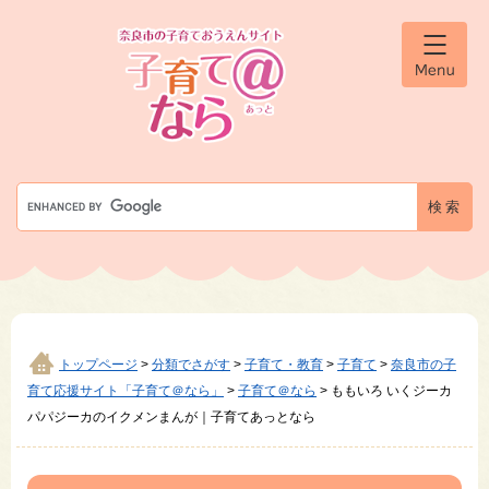
ペ
メ
ー
ニ
ジ
ュ
メ
の
ー
ニ
先
を
ュ
ー
頭
飛
で
ば
す
し
G
。
て
o
本
o
文
g
へ
l
e
カ
ス
タ
トップページ
>
分類でさがす
>
子育て・教育
>
子育て
>
奈良市の子
ム
育て応援サイト「子育て＠なら」
>
子育て＠なら
>
ももいろ いくジーカ
検
パパジーカのイクメンまんが｜子育てあっとなら
索
本