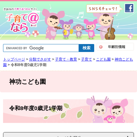
ペ
メ
ー
ニ
ジ
ュ
の
ー
先
を
頭
飛
で
ば
G
す
し
o
。
て
o
トップページ
>
分類でさがす
>
子育て・教育
>
子育て
>
こども園
>
神功こども
g
本
l
園
>
令和8年度0歳児1学期
文
e
へ
カ
ス
神功こども園
タ
ム
検
索
本
文
令和8年度0歳児1学期