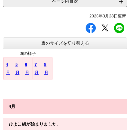
ページ内目次
2026年3月28日更新
シ
ツ
L
ェ
イ
I
ア
ー
N
す
ト
E
表のサイズを切り替える
る
す
で
る
送
園の様子
る
4
5
6
7
8
月
月
月
月
月
4月
ひよこ組が始まりました。