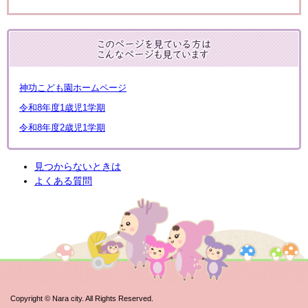
神功こども園ホームページ
令和8年度1歳児1学期
令和8年度2歳児1学期
見つからないときは
よくある質問
Copyright © Nara city. All Rights Reserved.