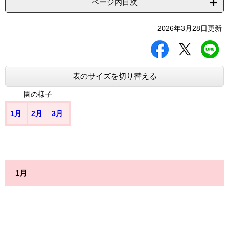
ページ内目次
2026年3月28日更新
シ
ツ
L
ェ
イ
I
ア
ー
N
す
ト
E
表のサイズを切り替える
る
す
で
る
送
園の様子
る
1月
2月
3月
1月