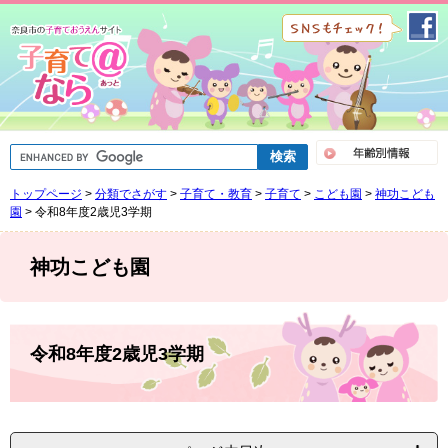
ペ
メ
ー
ニ
ジ
ュ
の
ー
先
を
頭
飛
で
ば
G
す
し
o
。
て
o
トップページ
>
分類でさがす
>
子育て・教育
>
子育て
>
こども園
>
神功こども
g
本
l
園
>
令和8年度2歳児3学期
文
e
へ
カ
ス
神功こども園
タ
ム
検
索
本
文
令和8年度2歳児3学期