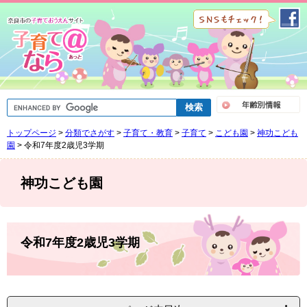
ペ
メ
ー
ニ
ジ
ュ
の
ー
先
を
頭
飛
で
ば
G
す
し
o
。
て
o
トップページ
>
分類でさがす
>
子育て・教育
>
子育て
>
こども園
>
神功こども
g
本
l
園
>
令和7年度2歳児3学期
文
e
へ
カ
ス
神功こども園
タ
ム
検
索
本
文
令和7年度2歳児3学期