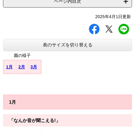
ページ内目次
2025年4月1日更新
シ
ツ
L
ェ
イ
I
ア
ー
N
す
ト
E
表のサイズを切り替える
る
す
で
る
送
園の様子
る
1月
2月
3月
1月
「なんか音が聞こえる!」