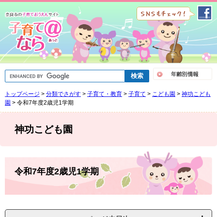
ペ
メ
ー
ニ
ジ
ュ
の
ー
先
を
頭
飛
で
ば
G
す
し
o
。
て
o
トップページ
>
分類でさがす
>
子育て・教育
>
子育て
>
こども園
>
神功こども
g
本
l
園
>
令和7年度2歳児1学期
文
e
へ
カ
ス
神功こども園
タ
ム
検
索
本
文
令和7年度2歳児1学期