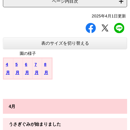
ページ内目次
2025年4月1日更新
シ
ツ
L
ェ
イ
I
ア
ー
N
す
ト
E
表のサイズを切り替える
る
す
で
る
送
園の様子
る
4
5
6
7
8
月
月
月
月
月
4月
うさぎぐみが始まりました