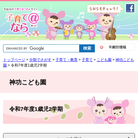
ペ
メ
ー
ニ
ジ
ュ
の
ー
先
を
頭
飛
で
ば
G
す
し
o
。
て
o
トップページ
>
分類でさがす
>
子育て・教育
>
子育て
>
こども園
>
神功こども
g
本
l
園
>
令和7年度1歳児2学期
文
e
へ
カ
ス
神功こども園
タ
ム
検
索
本
文
令和7年度1歳児2学期