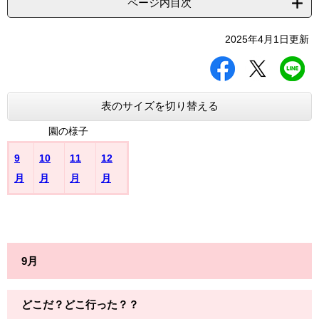
ページ内目次
2025年4月1日更新
シ
ツ
L
ェ
イ
I
ア
ー
N
す
ト
E
表のサイズを切り替える
る
す
で
る
送
園の様子
る
9
10
11
12
月
月
月
月
9月
どこだ？どこ行った？？