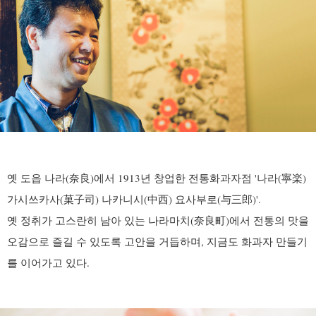
옛 도읍 나라(奈良)에서 1913년 창업한 전통화과자점 '나라(寧楽)
가시쓰카사(菓子司) 나카니시(中西) 요사부로(与三郎)'.
옛 정취가 고스란히 남아 있는 나라마치(奈良町)에서 전통의 맛을
오감으로 즐길 수 있도록 고안을 거듭하며, 지금도 화과자 만들기
를 이어가고 있다.