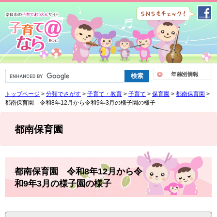
ペ
メ
ー
ニ
ジ
ュ
の
ー
先
を
頭
飛
で
ば
G
す
し
o
。
て
o
トップページ
>
分類でさがす
>
子育て・教育
>
子育て
>
保育園
>
都南保育園
>
g
本
l
都南保育園 令和8年12月から令和9年3月の様子園の様子
文
e
へ
カ
ス
都南保育園
タ
ム
検
索
本
文
都南保育園 令和8年12月から令
和9年3月の様子園の様子