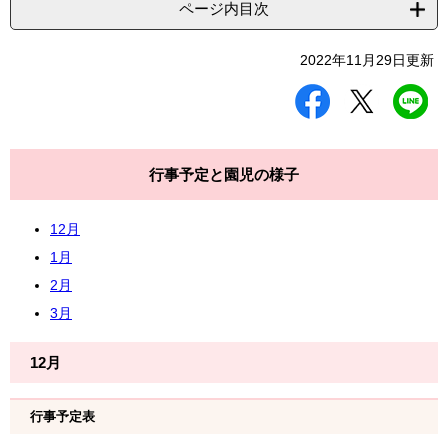
ページ内目次
2022年11月29日更新
シ
ツ
L
ェ
イ
I
ア
ー
N
す
ト
E
る
す
で
行事予定と園児の様子
る
送
る
12月
1月
2月
3月
12月
行事予定表