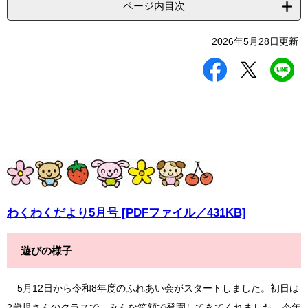
ページ内目次
2026年5月28日更新
シ
ツ
L
ェ
イ
I
ア
ー
N
す
ト
E
る
す
で
る
送
る
わくわくだより5月号 [PDFファイル／431KB]
遊びの様子
5月12日から令和8年度のふれあい会がスタートしました。初日は
2歳児さんのクラスで、みんな笑顔で登園してきてくれました。今年