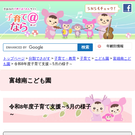
ペ
メ
ー
ニ
ジ
ュ
の
ー
先
を
頭
飛
で
ば
G
す
し
o
。
て
o
トップページ
>
分類でさがす
>
子育て・教育
>
子育て
>
こども園
>
富雄南こど
g
本
l
も園
>
令和8年度子育て支援～5月の様子～
文
e
へ
カ
ス
富雄南こども園
タ
ム
検
索
本
文
令和8年度子育て支援～5月の様子
～