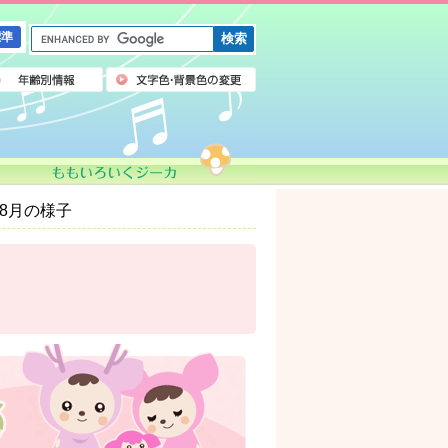
G
標準
o
o
g
l
e
カ
ス
タ
ム
8月の様子
検
索