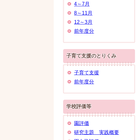
4～7月
8～11月
12～3月
前年度分
子育て支援のとりくみ
子育て支援
前年度分
学校評価等
園評価
研究主題 実践概要