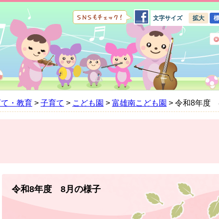
文字サイズ
拡大
育て・教育
>
子育て
>
こども園
>
富雄南こども園
>
令和8年度 
本
文
令和8年度 8月の様子