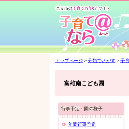
ペ
メ
ー
ニ
ジ
ュ
の
ー
先
を
頭
飛
で
ば
す
し
。
て
トップページ
>
分類でさがす
>
子
本
文
へ
富雄南こども園
行事予定・園の様子
年間行事予定