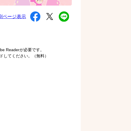
シ
ツ
L
刷ページ表示
ェ
イ
I
ア
ー
N
す
ト
E
る
す
で
る
送
る
 Readerが必要です。
ロードしてください。（無料）